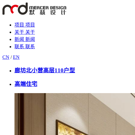
项目
项目
关于
关于
新闻
新闻
联系
联系
CN
/
EN
廊坊北小营高层110户型
高端住宅