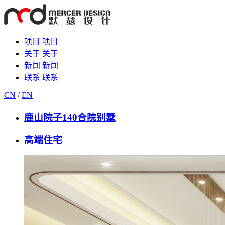
项目
项目
关于
关于
新闻
新闻
联系
联系
CN
/
EN
鹿山院子140合院别墅
高端住宅