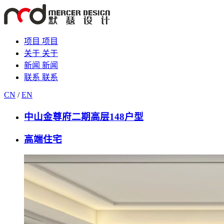
项目
项目
关于
关于
新闻
新闻
联系
联系
CN
/
EN
中山金尊府二期高层148户型
高端住宅