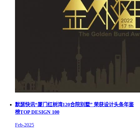
默瑟快讯“厦门红树湾120合院别墅” 荣获设计头条年鉴
榜TOP DESIGN 100
Feb-2025