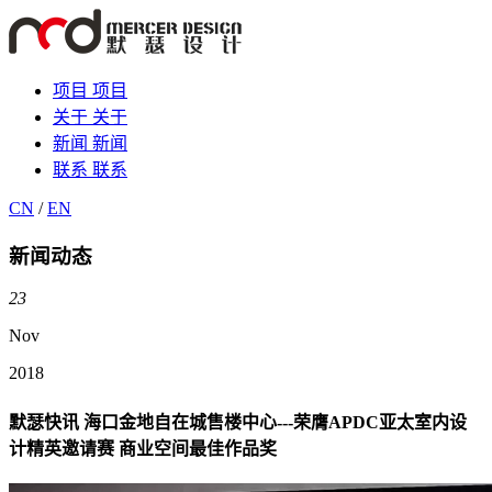
项目
项目
关于
关于
新闻
新闻
联系
联系
CN
/
EN
新闻动态
23
Nov
2018
默瑟快讯 海口金地自在城售楼中心---荣膺APDC亚太室内设
计精英邀请赛 商业空间最佳作品奖