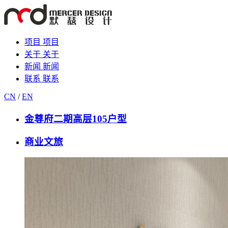
项目
项目
关于
关于
新闻
新闻
联系
联系
CN
/
EN
金尊府二期高层105户型
商业文旅